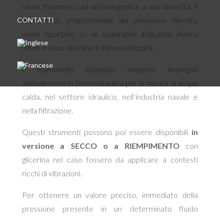
viene trasmesso ad un’orologeria e a una lancetta. Il
movimento, proporzionale alla pressione rilevata,
CONTATTI
viene riportato su un quadrante indicante diversi
valori in base all’unità di misura utilizzata.
I manometri Bourdon vengono impiegati
abitualmente in termoidraulica per la misura di acqua
calda, nel settore idraulico, nell’industria navale e
nella filtrazione.
Questi strumenti possono poi essere disponibili
in
versione a SECCO o a RIEMPIMENTO
con
glicerina nel caso fossero da applicare a contesti
ricchi di vibrazioni.
Per ottenere un valore preciso, immediato della
pressione presente in un determinato fluido