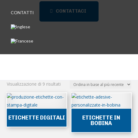
CONTATTACI
CONTATTI
Ordina
Visualizzazione di 9 risultati
in
base
al
più
ETICHETTE DIGITALI
ETICHETTE IN
recente
BOBINA