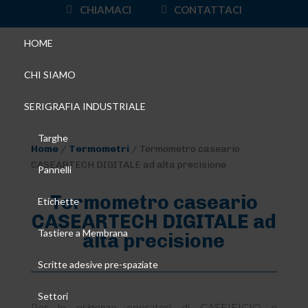
CHIAMACI
CONTATTACI
HOME
CHI SIAMO
SERIGRAFIA INDUSTRIALE
Targhe
Home
/
Termometri
/ Termometro caseario
CASEARTECH DIGITALE ad alta precisione
Pannelli
Termometro caseario
Etichette
CASEARTECH DIGITALE ad
Tastiere a Membrana
alta precisione
Scritte adesive pre-spaziate
Settori
Per le esigenze operatori di CASEIFICIO e