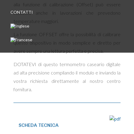
alla funzione di calibrazione (Offset) può essere
CONTATTI
utilizzato anche in lavorazioni che prevedono
temperature maggiori.
La funzione OFFSET offre la possibilità di calibrare
questo dispositivo in modo semplice e diretto per
avere sempre una lettura perfetta e precisa.
DOTATEVI di questo termometro caseario digitale
ad alta precisione compilando il modulo e inviando la
vostra richiesta direttamente al nostro centro
fornitura.
SCHEDA TECNICA