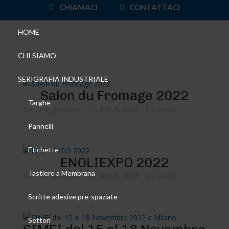
CHIAMACI
CONTATTACI
HOME
CHI SIAMO
SERIGRAFIA INDUSTRIALE
Salon du Fromage 2022
Targhe
da
|
Apr 5, 2023
|
kw_gestione
Eventi
Pannelli
Etichette
ENOLIEXPO 2022
Tastiere a Membrana
da
|
Apr 5, 2023
|
kw_gestione
Eventi
Scritte adesive pre-spaziate
Settori