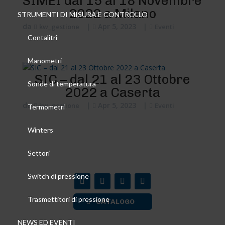
SIMEI dal 15 al 18 Novembre
2022 a Milano
STRUMENTI DI MISURA E CONTROLLO
da
|
Apr 5, 2023
|
kw_gestione
Eventi
Contalitri
Manometri
SIC – dal 21 al 23 Ottobre
Sonde di temperatura
2022 a Caserta
da
|
Apr 5, 2023
|
kw_gestione
Eventi
Termometri
Winters
Settori
Switch di pressione
Trasmettitori di pressione
CATALOGO
NEWS ED EVENTI