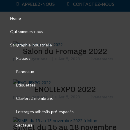
APPELEZ-NOUS
CONTACTEZ-NOUS
Home
Qui sommes-nous
Sérigraphie industrielle
Salon du Fromage 2022
Plaques
par
|
Avr 5, 2023
|
kw_gestione
Événements
Panneaux
Étiquettes
ENOLIEXPO 2022
par
|
Avr 5, 2023
|
kw_gestione
Événements
Claviers à membrane
Lettrages adhésifs pré-espacés
Secteurs
SIMEI du 15 au 18 novembre