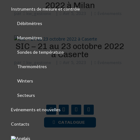
2022 à Milan
Instruments de mesure et contrôle
par
|
Avr 5, 2023
|
kw_gestione
Événements
Débitmètres
Manomètres
SIC – 21 au 23 octobre 2022
Sondes de température
à Caserte
par
|
Avr 5, 2023
|
kw_gestione
Événements
Thermomètres
Winters
Secteurs
Evénements et nouvelles
CATALOGUE
Contacts