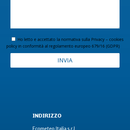
Ho letto e accettato la normativa sulla
Privacy – cookies
policy
in conformità al regolamento europeo 679/16 (GDPR)
INVIA
INDIRIZZO
Ecometeo Italia s.r.l