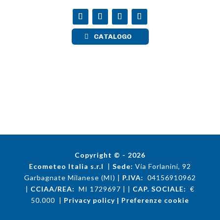
CATALOGO
Copyright © - 2026
Ecometeo Italia s.r.l
|
Sede:
Via Forlanini, 92
Garbagnate Milanese (MI)
|
P.IVA:
04156910962
|
CCIAA/REA:
MI 1729697
|
|
CAP. SOCIALE:
€
50.000
|
Privacy policy
|
Preferenze cookie