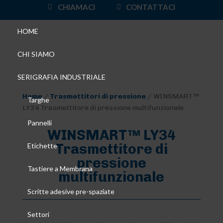
CHIAMACI
CONTATTACI
HOME
CHI SIAMO
SERIGRAFIA INDUSTRIALE
Home
/
Trasmettitori di pressione
/ WINSMART™
Targhe
LY34 Trasmettitore di pressione multifunzionale
Pannelli
WINSMART™ LY34
Trasmettitore di
Etichette
pressione
Tastiere a Membrana
multifunzionale
Scritte adesive pre-spaziate
Settori