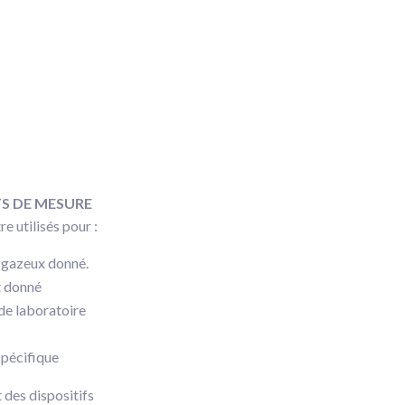
S DE MESURE
e utilisés pour :
 gazeux donné.
t donné
e laboratoire
spécifique
 des dispositifs