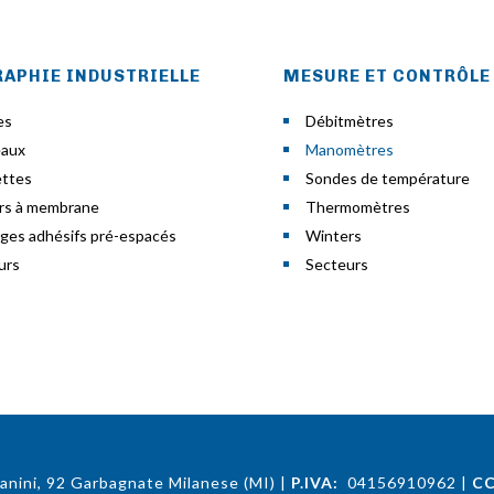
RAPHIE INDUSTRIELLE
MESURE ET CONTRÔLE
es
Débitmètres
eaux
Manomètres
ettes
Sondes de température
ers à membrane
Thermomètres
ages adhésifs pré-espacés
Winters
urs
Secteurs
lanini, 92 Garbagnate Milanese (MI)
|
P.IVA:
04156910962
|
CC