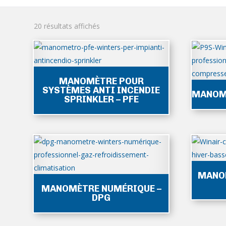
Trié
20 résultats affichés
du
plus
récent
au
MANOMÈTRE POUR
plus
SYSTÈMES ANTI INCENDIE
MANOMÈ
ancien
SPRINKLER – PFE
MANOM
MANOMÈTRE NUMÉRIQUE –
DPG