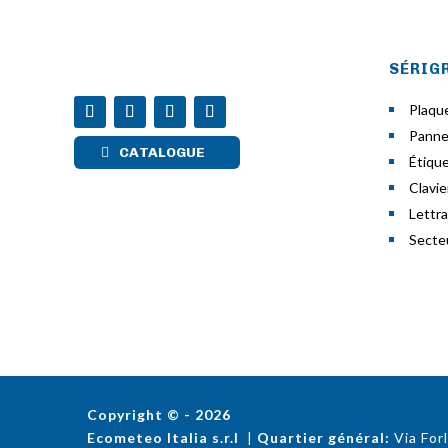
SÉRIG
Plaqu
Pann
CATALOGUE
Étiqu
Clavi
Lettr
Secte
Copyright © - 2026
Ecometeo Italia s.r.l
|
Quartier général:
Via For