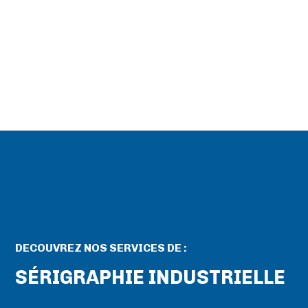
mondial pour les technologies des vannes
industrielles et du contrôle des flux
, une
référence incontournable pour les professionnels
des secteurs complexes tels que l’énergie, l’oil &
gas et l’industrie de process.
DECOUVREZ NOS SERVICES DE :
SÉRIGRAPHIE INDUSTRIELLE