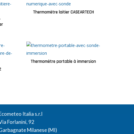
Thermomètre laitier CASEARTECH
r
er
Thermomètre portable à immersion
2
ADDRESSE
Ecometeo Italia s.r.l
Via Forlanini, 92
Garbagnate Milanese (MI)