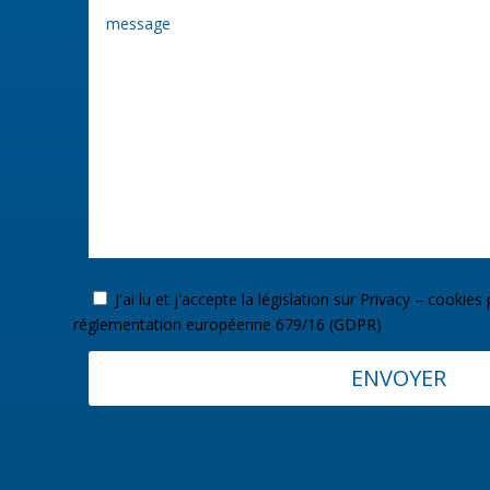
J'ai lu et j'accepte la législation sur
Privacy – cookies 
réglementation européenne 679/16 (GDPR)
ENVOYER