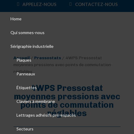
APPELEZ-NOUS
CONTACTEZ-NOUS
Home
Qui sommes-nous
Sérigraphie industrielle
Accueil
/
Pressostats
/ 4WPS Pressostat
Plaques
moyennes pressions avec points de commutation
réglables
Panneaux
4WPS Pressostat
Étiquettes
moyennes pressions avec
Claviers à membrane
points de commutation
réglables
Lettrages adhésifs pré-espacés
Secteurs